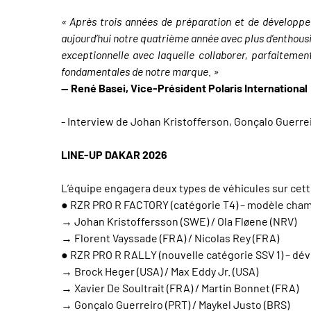
« Après trois années de préparation et de développe
aujourd’hui notre quatrième année avec plus d’enthousi
exceptionnelle avec laquelle collaborer, parfaitemen
fondamentales de notre marque. »
— René Basei, Vice-Président Polaris International
- Interview de Johan Kristofferson, Gonçalo Guerrei
LINE-UP DAKAR 2026
L’équipe engagera deux types de véhicules sur cette
● RZR PRO R FACTORY (catégorie T4) – modèle champi
→ Johan Kristoffersson (SWE) / Ola Fløene (NRV)
→ Florent Vayssade (FRA) / Nicolas Rey (FRA)
● RZR PRO R RALLY (nouvelle catégorie SSV 1) – dév
→ Brock Heger (USA) / Max Eddy Jr. (USA)
→ Xavier De Soultrait (FRA) / Martin Bonnet (FRA)
→ Gonçalo Guerreiro (PRT) / Maykel Justo (BRS)