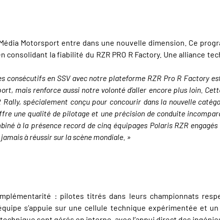
yMédia Motorsport entre dans une nouvelle dimension. Ce progr
n consolidant la fiabilité du RZR PRO R Factory. Une alliance tec
res consécutifs en SSV avec notre plateforme RZR Pro R Factory es
rt, mais renforce aussi notre volonté d’aller encore plus loin. C
Rally, spécialement conçu pour concourir dans la nouvelle catég
ffre une qualité de pilotage et une précision de conduite incompa
mbiné à la présence record de cinq équipages Polaris RZR engagés
 jamais à réussir sur la scène mondiale. »
mplémentarité : pilotes titrés dans leurs championnats resp
l’équipe s’appuie sur une cellule technique expérimentée et un
echnique sont gérés en interne, avec l’appui direct des ingénieu