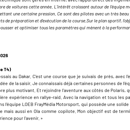
 de voitures cette année. L’intérêt croissant autour de l’équipe mon
ttant une certaine pression. Ce sont des pilotes avec un très beau p
 de préparation et d’exécution de la course.Sur le plan sportif, l’ob
r pousser et optimiser tous les paramètres qui mènent à la performa
2026
ie T4)
ssais au Dakar. C’est une course que je suivais de près, avec l’en
l’idée de la saisir. Je connaissais déjà certaines personnes de l
re plus motivant. Et rejoindre l’aventure aux côtés de Polaris, 
ère expérience en rallye-raid. Avec la navigation et tous les
ans l’équipe LOEB FrayMédia Motorsport, qui possède une solide
e mais aussi en Ola comme copilote. Mon objectif est de term
ience pour l’avenir. »