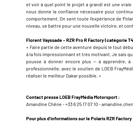
et voir à quel point le projet a grandi est une vrai
nous donne la confiance nécessaire pour continu
comportement. On sent toute l’expérience de Polaris 
niveau, se battre pour une nouvelle victoire, et con
Florent Vayssade – RZR Pro R Factory (catégorie T
« Faire partie de cette aventure depuis le tout déb
à la fois impressionnant et très motivant. Je sais 
pousse à donner encore plus — à apprendre, à p
professionnelle, avec le soutien de LOEB FrayMédia
réaliser le meilleur Dakar possible. »
Contact presse LOEB FrayMédia Motorsport :
Amandine Chêne - +33 6 25 17 07 10 - amandine.ch
Pour plus d'informations sur le Polaris RZR Factory