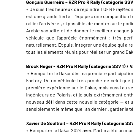
Gonçalo Guerreiro – RZR Pro R Rally (catégorie SSV
« Je suis très heureux de rejoindre LOEB FrayMédia 
est une grande fierté. L’équipe a une composition t
rallier l’arrivée et, si possible, de monter sur le p
Arabie saoudite et de donner le meilleur chaque j
véhicule que j’apprécie énormément : très perfo
naturellement. Et puis, intégrer une équipe qui a re
tous les éléments réunis pour réaliser un grand Daka
Brock Heger - RZR Pro R Rally (catégorie SSV 1) / 
« Remporter le Dakar dès ma première participation
Factory T4, un véhicule très proche de celui que 
première expérience sur le Dakar, mais aussi au se
ingénieurs de Polaris, et je suis extrêmement ent
nouveau défi dans cette nouvelle catégorie — et u
sensiblement le même que l’an dernier : garder la têt
Xavier De Soultrait – RZR Pro R Rally (catégorie SS
« Remporter le Dakar 2024 avec Martin a été un mome