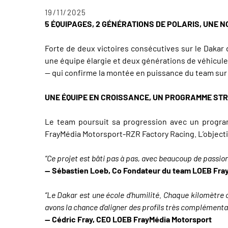
19/11/2025
5 ÉQUIPAGES, 2 GÉNÉRATIONS DE POLARIS, UNE
Forte de deux victoires consécutives sur le Dakar 
une équipe élargie et deux générations de véhicul
— qui confirme la montée en puissance du team sur l
UNE ÉQUIPE EN CROISSANCE, UN PROGRAMME S
Le team poursuit sa progression avec un progra
FrayMédia Motorsport-RZR Factory Racing. L’objectif 
“Ce projet est bâti pas à pas, avec beaucoup de passio
— Sébastien Loeb, Co Fondateur du team LOEB Fra
“Le Dakar est une école d’humilité. Chaque kilomètre c
avons la chance d’aligner des profils très complémentai
— Cédric Fray, CEO LOEB FrayMédia Motorsport