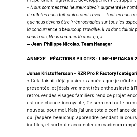
« Nous sommes très heureux d’avoir augmenté le nombre
de pilotes nous fait clairement rêver — tout en nous me
que nous devons être irréprochables sur tous les aspects
la concurrence a beaucoup travaillé, il va donc falloi
sans trois. Nous sommes là pour ça. »
— Jean-Philippe Nicolao, Team Manager
ANNEXE – RÉACTIONS PILOTES : LINE-UP DAKAR 
Johan Kristoffersson – RZR Pro R Factory (catégor
« Cela faisait déjà plusieurs années que je m’intére
présentée, et j’étais vraiment très enthousiaste à 
retrouver des visages familiers rend ce projet enco
est une chance incroyable. Ce sera ma toute premi
nouveau pour moi. Mais j’ai une totale confiance d
qui j’espère beaucoup apprendre pendant la cours
inutiles, et surtout d’accumuler un maximum d’expér