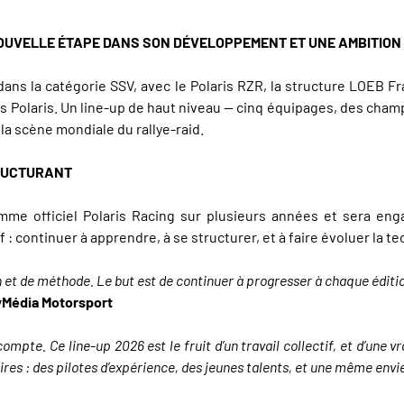
 NOUVELLE ÉTAPE DANS SON DÉVELOPPEMENT ET UNE AMBITIO
dans la catégorie SSV, avec le Polaris RZR, la structure LOEB F
es Polaris. Un line-up de haut niveau — cinq équipages, des c
a scène mondiale du rallye-raid.
TRUCTURANT
mme officiel Polaris Racing sur plusieurs années et sera en
: continuer à apprendre, à se structurer, et à faire évoluer la t
n et de méthode. Le but est de continuer à progresser à chaque éditio
yMédia Motorsport
ompte. Ce line-up 2026 est le fruit d’un travail collectif, et d’une 
res : des pilotes d’expérience, des jeunes talents, et une même envie 