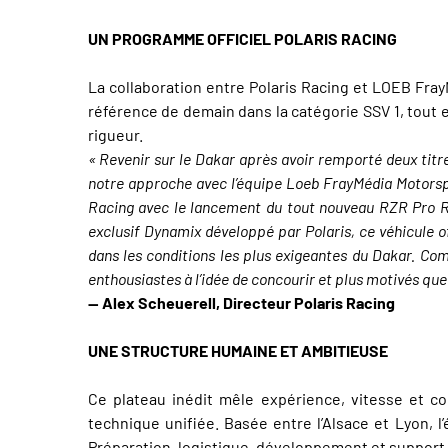
UN PROGRAMME OFFICIEL POLARIS RACING
La collaboration entre Polaris Racing et LOEB Fra
référence de demain dans la catégorie SSV 1, tout e
rigueur.
« Revenir sur le Dakar après avoir remporté deux tit
notre approche avec l’équipe Loeb FrayMédia Motorspo
Racing avec le lancement du tout nouveau RZR Pro R 
exclusif Dynamix développé par Polaris, ce véhicule o
dans les conditions les plus exigeantes du Dakar. Co
enthousiastes à l’idée de concourir et plus motivés que
— Alex Scheuerell, Directeur Polaris Racing
UNE STRUCTURE HUMAINE ET AMBITIEUSE
Ce plateau inédit mêle expérience, vitesse et co
technique unifiée. Basée entre l’Alsace et Lyon, 
Préparation, logistique, développement et support t