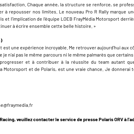
e satisfaction. Chaque année, la structure se renforce, se profe
er à repousser nos limites. Le nouveau Pro R Rally marque un
et l’implication de l’équipe LOEB FrayMédia Motorsport derrière 
tinuer à écrire ensemble cette belle histoire. »
4)
ut est une expérience incroyable. Me retrouver aujourd’hui aux 
que je n’ai pas le même parcours ni le même palmarès que certain
rogresser et à contribuer à la réussite du team autant que 
 Motorsport et de Polaris, est une vraie chance. Je donnerai t
ene@fraymedia.fr
 Racing, veuillez contacter le service de presse Polaris ORV à l