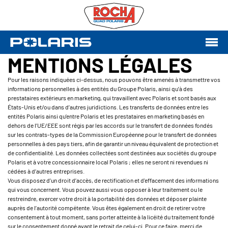
MENTIONS LÉGALES
Pour les raisons indiquées ci-dessus, nous pouvons être amenés à transmettre vos
informations personnelles à des entités du Groupe Polaris, ainsi qu’à des
prestataires extérieurs en marketing, qui travaillent avec Polaris et sont basés aux
États-Unis et/ou dans d’autres juridictions. Les transferts de données entre les
entités Polaris ainsi qu’entre Polaris et les prestataires en marketing basés en
dehors de l’UE/EEE sont régis par les accords sur le transfert de données fondés
sur les contrats-types de la Commission Européenne pour le transfert de données
personnelles à des pays tiers, afin de garantir un niveau équivalent de protection et
de confidentialité. Les données collectées sont destinées aux sociétés du groupe
Polaris et à votre concessionnaire local Polaris ; elles ne seront ni revendues ni
cédées à d’autres entreprises.
Vous disposez d’un droit d’accès, de rectification et d'effacement des informations
qui vous concernent. Vous pouvez aussi vous opposer à leur traitement ou le
restreindre, exercer votre droit à la portabilité des données et déposer plainte
auprès de l’autorité compétente. Vous êtes également en droit de retirer votre
consentement à tout moment, sans porter atteinte à la licéité du traitement fondé
sur le consentement donné avant le retrait de celui-ci. Pour ce faire, merci de