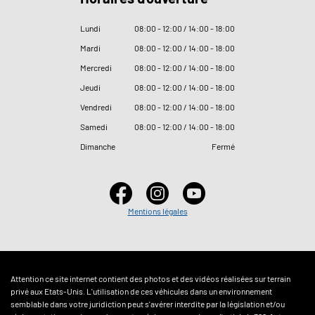
Lundi
08
:
00 - 12
:
00 / 14
:
00 - 18
:
00
Mardi
08
:
00 - 12
:
00 / 14
:
00 - 18
:
00
Mercredi
08
:
00 - 12
:
00 / 14
:
00 - 18
:
00
Jeudi
08
:
00 - 12
:
00 / 14
:
00 - 18
:
00
Vendredi
08
:
00 - 12
:
00 / 14
:
00 - 18
:
00
Samedi
08
:
00 - 12
:
00 / 14
:
00 - 18
:
00
Dimanche
Fermé
Mentions légales
Attention ce site internet contient des photos et des vidéos réalisées sur terrain
privé aux Etats-Unis. L'utilisation de ces véhicules dans un environnement
semblable dans votre juridiction peut s'avérer interdite par la législation et/ou