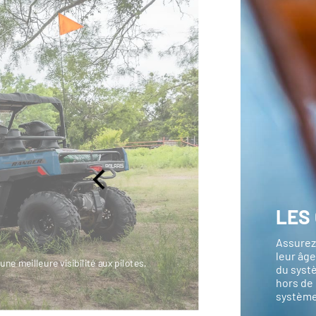
LES 
Assurez
leur âge
une meilleure visibilité aux pilotes.
du systè
hors de 
système 