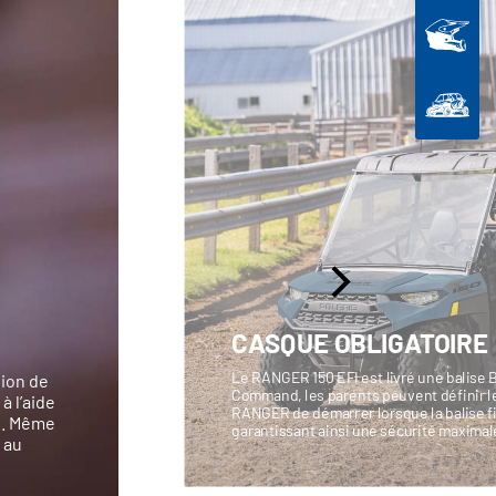
CASQUE OBLIGATOIRE
Le RANGER 150 EFI est livré une balise Bl
tion de
Command, les parents peuvent définir le
à l’aide
RANGER de démarrer lorsque la balise f
nd. Même
garantissant ainsi une sécurité maximal
 au