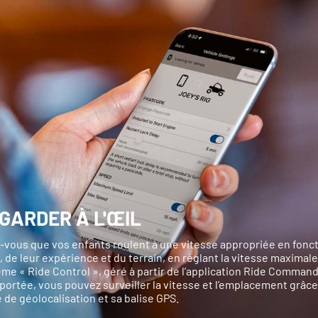
GARDER À L'ŒIL
-vous que vos enfants roulent à une vitesse appropriée en fonc
, de leur expérience et du terrain, en réglant la vitesse maximale 
me « Ride Control », géré à partir de l’application Ride Comma
portée, vous pouvez surveiller la vitesse et l’emplacement grâce
de géolocalisation et sa balise GPS.